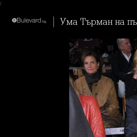
/
Ума Търман на п