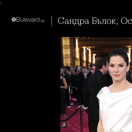
/
Сандра Бълок, О