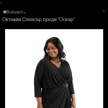
/
Октавия Спенсър преди "Оскар"