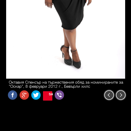
Октавия Спенсър на тържествения обяд за номинираните за
"Оскар", 8 февруари 2012 г., Бевърли хилс
SAVE