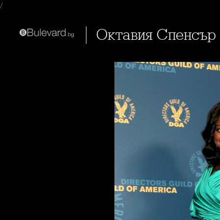
/
Октавия Спенсър