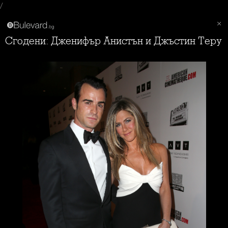
/
Сгодени: Дженифър Анистън и Джъстин Теру