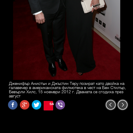
Дженифър Анистън и Джъстин Теру позират като двойка на
галавечер в американската филмотека в чест на Бен Стилър,
Бевърли Хилс, 15 ноември 2012 г. Двамата се сгодиха през
август
SAVE