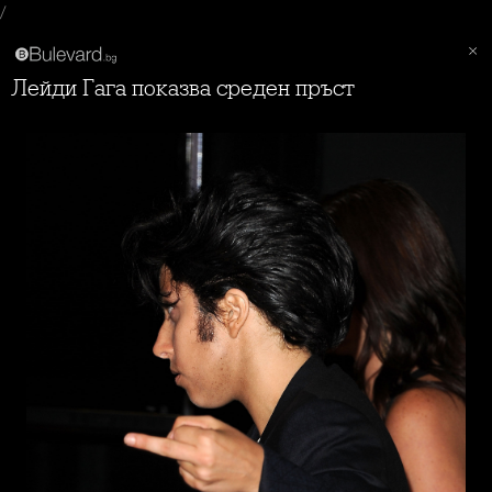
/
Лейди Гага показва среден пръст