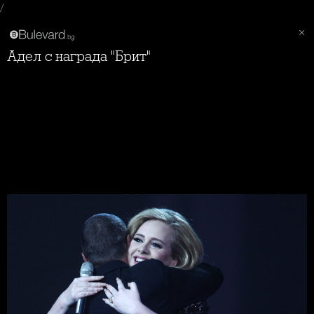
/
Адел с награда "Брит"