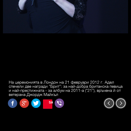
На церемонията в Лондон на 21 февруари 2012 г. Адел
спечели две награди "Брит": за най-добра британска певица
и най-престижната - за албум на 2011-а ("21"), връчена й от
ветерана Джордж Майкъл
SAVE