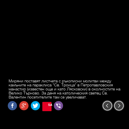
Миряни поставят листчета с ръкописни молитви между
камъните на параклиса "Св. Троица" в Петропавловския
манастир (известен още и като Лясковски) в околностите на
Велико Търново. За деня на католическия светец Св.
Валентин посетителите там се увеличават.
SAVE