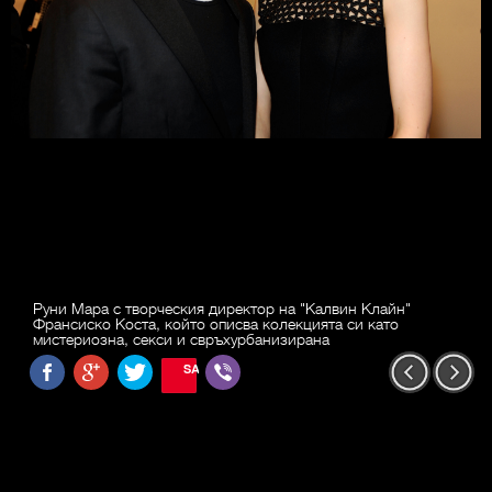
Руни Мара с творческия директор на "Калвин Клайн"
Франсиско Коста, който описва колекцията си като
мистериозна, секси и свръхурбанизирана
SAVE