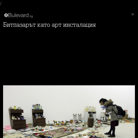
/
Битпазарът като арт инсталация