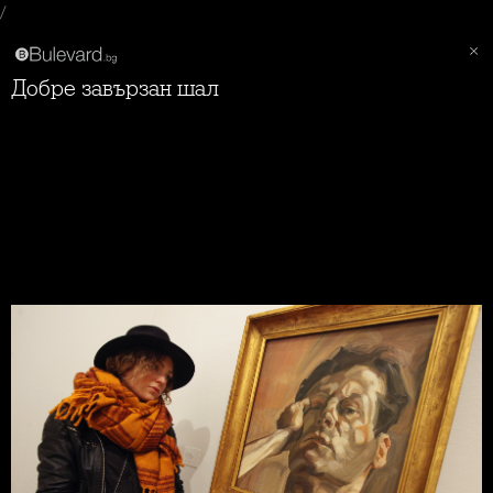
/
Добре завързан шал