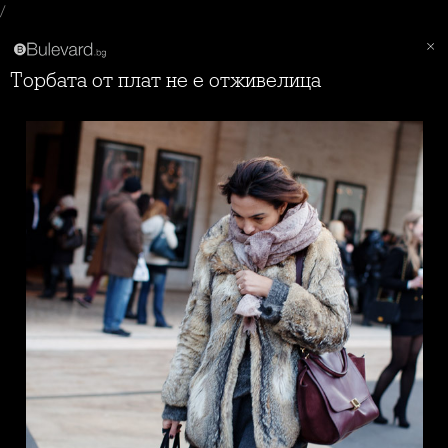
/
Торбата от плат не е отживелица