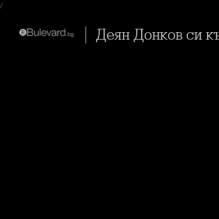
/
Деян Донков си 