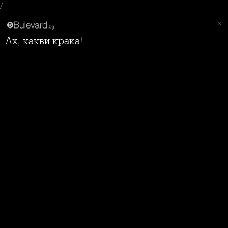
/
Ах, какви крака!