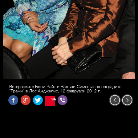
Ветеранките Бони Райт и Валъри Симпсън на наградите
"Грами" в Лос Анджелис, 12 февруари 2012 г.
SAVE