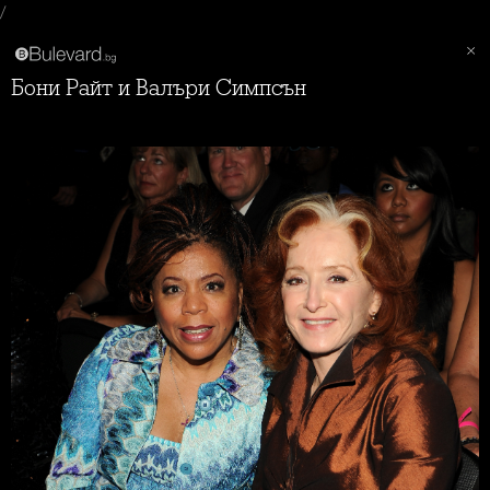
/
Бони Райт и Валъри Симпсън