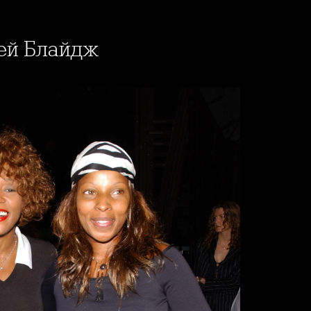
жей Блайдж