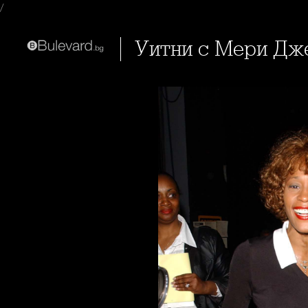
/
Уитни с Мери Д