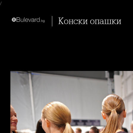
/
Конски опашки