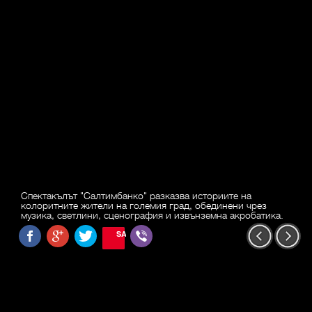
Спектакълът "Салтимбанко" разказва историите на
колоритните жители на големия град, обединени чрез
музика, светлини, сценография и извънземна акробатика.
SAVE