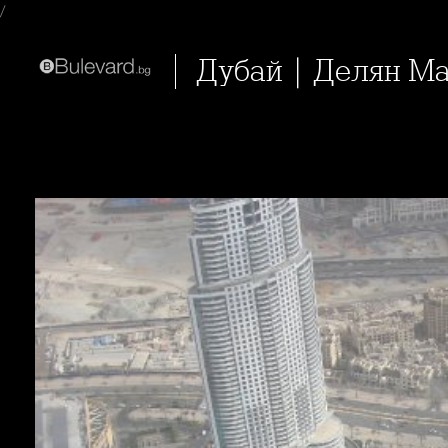
/
Дубай | Делян М