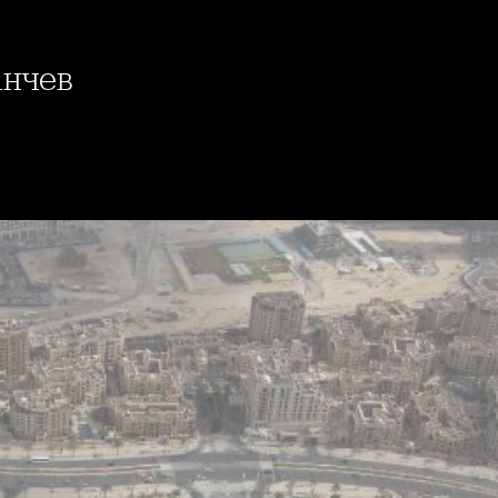
анчев