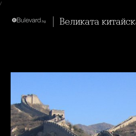
/
Великата китайс