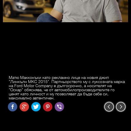
Матю Макконъхи като рекламно лице на новия джип
"Линкълн MKC 2015". Партньорството му с луксозната марка
на Ford Motor Company е дългосрочно, а носителят на
"Оскар" обяснява, че от автомобилопроизводителите го
ценят като личност и му позволяват да бъде себе си,
максимално автентичен.