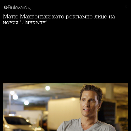
Матю Макконъхи като рекламно лице на
новия "Линкълн"