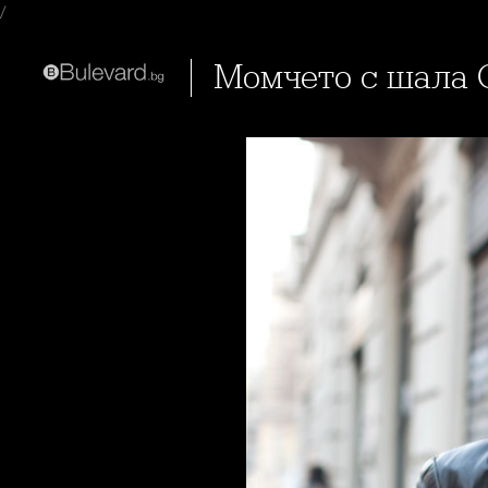
/
Момчето с шала 