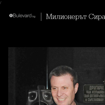
/
Милионерът Сир