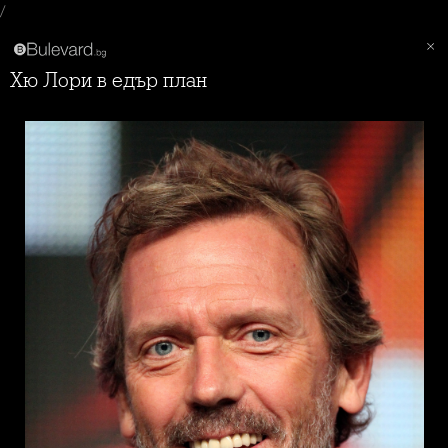
/
Хю Лори в едър план