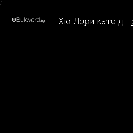
/
Хю Лори като д-