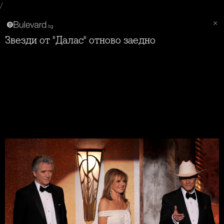
/
Звезди от "Далас" отново заедно