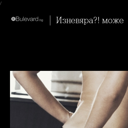
/
Изневяра?! може