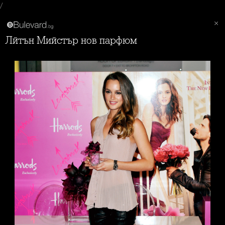
/
Лйтън Mийстър нов парфюм