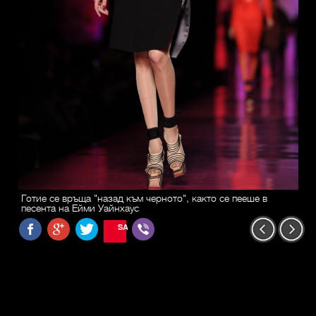
Готие се връща "назад към черното", както се пееше в
песента на Ейми Уайнхаус
SAVE