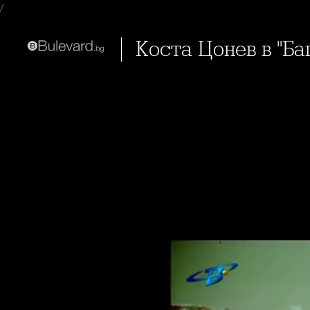
/
Коста Цонев в "Б