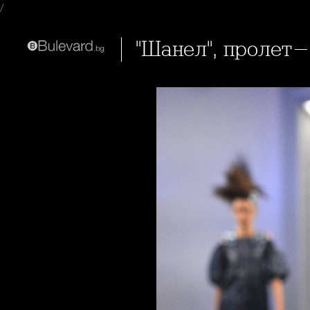
/
"Шанел", пролет