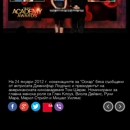
На 24 януари 2012 г. номинациите за "Оскар" бяха съобщени
от актрисата Дженифър Лоурънс и президентът на
американската киноакадемия Том Шерак. Номинирани за
главна женска роля са Глен Клоуз, Виола Дейвис, Руни
Мара, Мерил Стрийп и Мишел Уилямс
SAVE