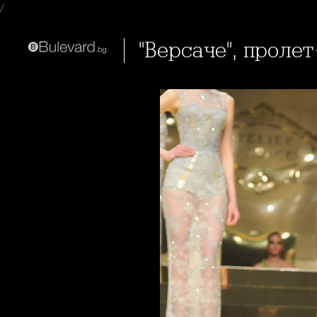
/
"Версаче", проле