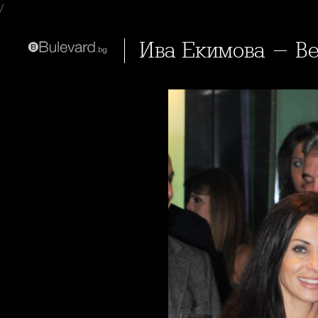
/
Ива Екимова - B