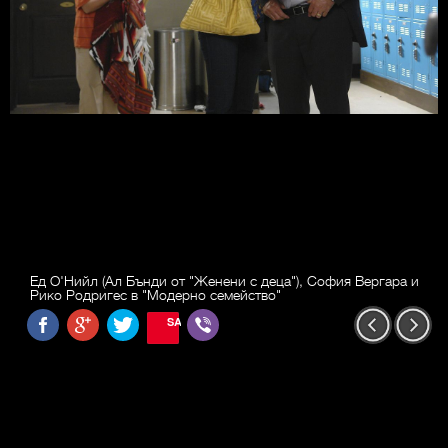
Ед О'Нийл (Ал Бънди от "Женени с деца"), София Вергара и
Рико Родригес в "Модерно семейство"
SAVE