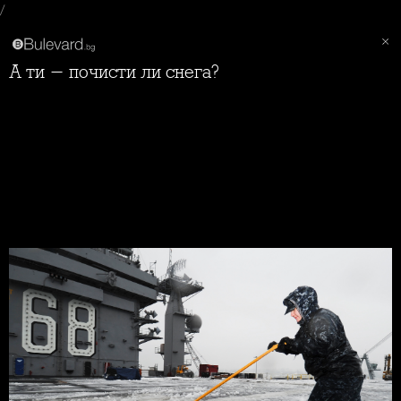
/
А ти - почисти ли снега?