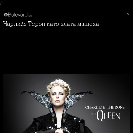
/
Чарлийз Терон като злата мащеха