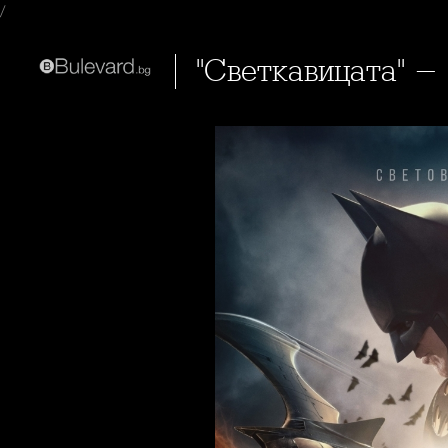
/
"Светкавицата" -