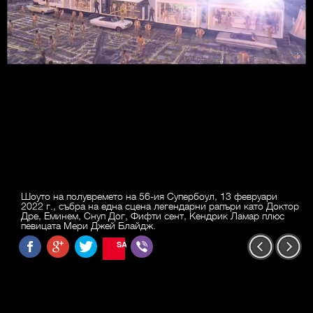
Шоуто на полувремето на 56-ия Супербоул, 13 февруари
2022 г., събра на една сцена легендарни рапъри като Доктор
Дре, Еминем, Снуп Дог, Фифти сент, Кендрик Ламар плюс
певицата Мери Джей Блайдж.
SAVE