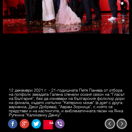
12 декември 2021 г. - 21-годишната Петя Панева от отбора
на попфолк звездата Галена спечели осмия сезон на "Гласът
на България", без да изневери на българския фолклор дори
на финала, където изпълни "Катерино моме" (в дует с друга
варненка, Деси Добрева), "Аврам Зорница", с която се
представи и на кастингите, и емблематичната песен на Янка
Рупкина "Калиманку Денку".
SAVE