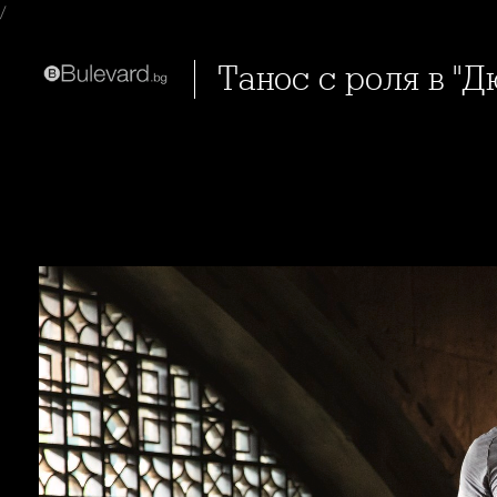
/
Танос с роля в "Д