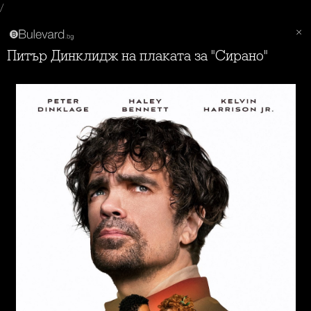
/
Питър Динклидж на плаката за "Сирано"