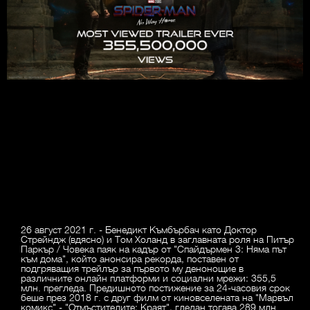
26 август 2021 г. - Бенедикт Къмбърбач като Доктор
Стрейндж (вдясно) и Том Холанд в заглавната роля на Питър
Паркър / Човека паяк на кадър от "Спайдърмен 3: Няма път
към дома", който анонсира рекорда, поставен от
подгряващия трейлър за първото му денонощие в
различните онлайн платформи и социални мрежи: 355,5
млн. прегледа. Предишното постижение за 24-часовия срок
беше през 2018 г. с друг филм от киновселената на "Марвъл
комикс" - "Отмъстителите: Краят", гледан тогава 289 млн.