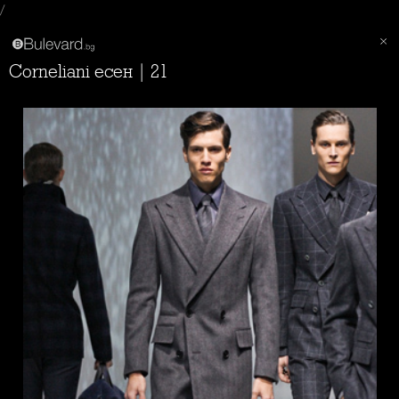
/
Corneliani есен | 21