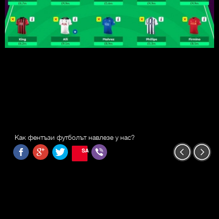
Как фентъзи футболът навлезе у нас?
SAVE