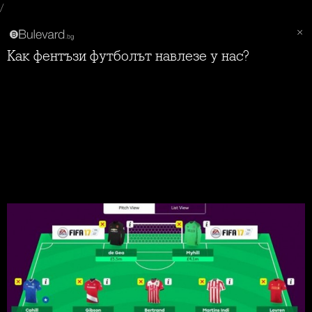
/
Как фентъзи футболът навлезе у нас?