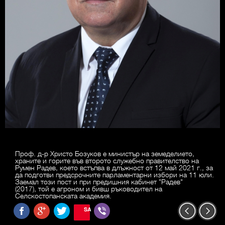
Проф. д-р Христо Бозуков е министър на земеделието,
храните и горите във второто служебно правителство на
Румен Радев, което встъпва в длъжност от 12 май 2021 г., за
да подготви предсрочните парламентарни избори на 11 юли.
Заемал този пост и при предишния кабинет "Радев"
(2017), той е агроном и бивш ръководител на
Селскостопанската академия.
SAVE