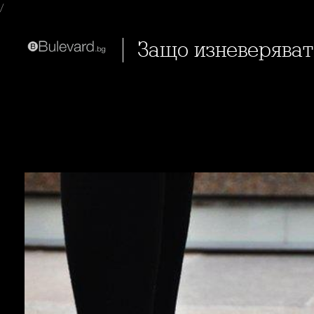
/
Защо изневерява