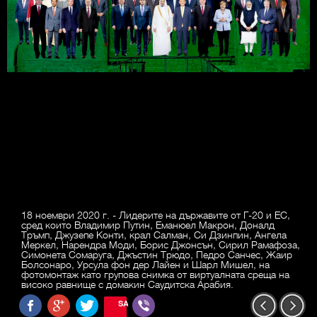
18 ноември 2020 г. - Лидерите на държавите от Г-20 и ЕС,
сред които Владимир Путин, Еманюел Макрон, Доналд
Тръмп, Джузепе Конти, крал Салман, Си Дзинпин, Ангела
Меркел, Нарендра Моди, Борис Джонсън, Сирил Рамафоза,
Симонета Сомаруга, Джъстин Трюдо, Педро Санчес, Жаир
Болсонаро, Урсула фон дер Лайен и Шарл Мишел, на
фотомонтаж като групова снимка от виртуалната среща на
високо равнище с домакин Саудитска Арабия.
SAVE