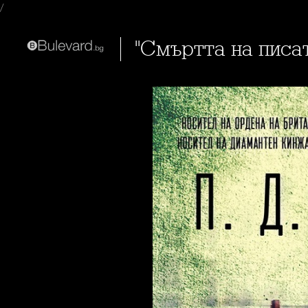
/
"Смъртта на пис