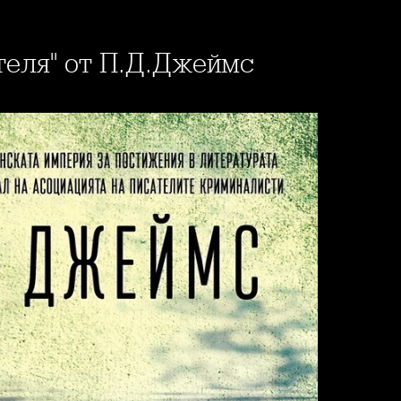
ателя" от П.Д.Джеймс