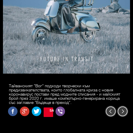
Тайванският "Вог" подходи творчески към
предизвикателствата, които глобалната криза с новия
коронавирус постави пред модните списания - и майският
брой през 2020 г. имаше компютърно-генерирана корица
със заглавие "Бъдеще в преход".
SAVE